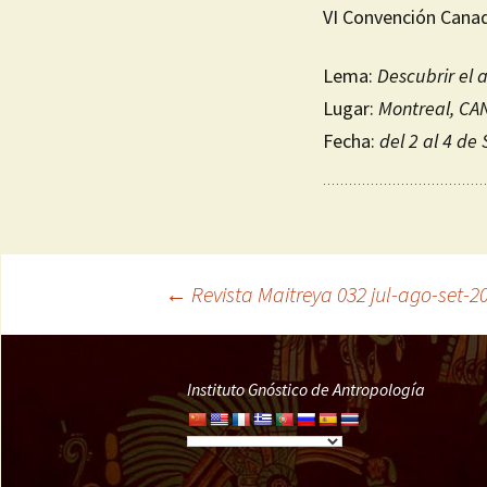
VI Convención Cana
Lema:
Descubrir el 
Lugar:
Montreal, CA
Fecha:
del 2 al 4 de
←
Revista Maitreya 032 jul-ago-set-2
Navegación
de
Instituto Gnóstico de Antropología
entradas