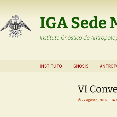
Saltar
al
IGA Sede 
contenido
Instituto Gnóstico de Antropolo
INSTITUTO
GNOSIS
ANTROP
EL INSTITUTO
LA GNOSIS
ANTROP
GNÓSTI
VI Conv
FUNDADORES
PSICOLOGÍA
GNÓSTICA
EL ORIG
HOMBRE
27 agosto, 2016
TEMAS DE ESTUDIO