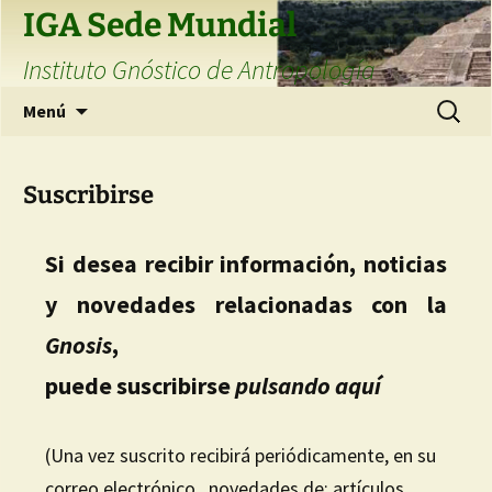
Saltar
IGA Sede Mundial
al
Instituto Gnóstico de Antropología
contenido
Buscar:
Menú
Suscribirse
Si desea recibir información, noticias
y novedades relacionadas con la
Gnosis
,
puede suscribirse
pulsando aquí
(Una vez suscrito recibirá periódicamente, en su
correo electrónico, novedades de: artículos,