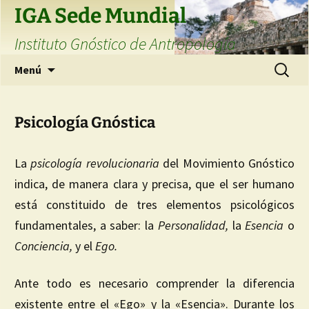
Saltar
IGA Sede Mundial
al
Instituto Gnóstico de Antropología
contenido
Buscar:
Menú
Psicología Gnóstica
La
psicología revolucionaria
del Movimiento Gnóstico
indica, de manera clara y precisa, que el ser humano
está constituido de tres elementos psicológicos
fundamentales, a saber: la
Personalidad,
la
Esencia
o
Conciencia,
y el
Ego
.
Ante todo es necesario comprender la diferencia
existente entre el «Ego» y la «Esencia». Durante los