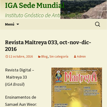
Saltar
IGA Sede Mundial
al
Instituto Gnóstico de Antropología
contenido
Buscar:
Menú
Revista Maitreya 033, oct-nov-dic-
2016
12 octubre, 2016
Blog
,
Sin categoría
Admin
Revista Digital –
Maitreya 33
(
IGA Brasil
)
Ensinamentos de
Samael Aun Weor: