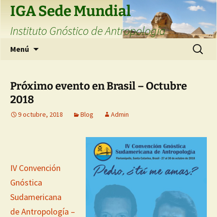
Saltar
IGA Sede Mundial
al
Instituto Gnóstico de Antropología
contenido
Buscar:
Menú
Próximo evento en Brasil – Octubre
2018
9 octubre, 2018
Blog
Admin
IV Convención
Gnóstica
Sudamericana
de Antropología –