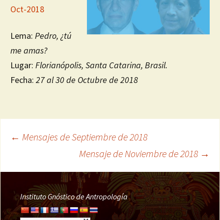
Oct-2018
Lema:
Pedro, ¿tú
me amas?
Lugar:
Florianópolis, Santa Catarina, Brasil.
Fecha:
27 al 30 de Octubre de 2018
←
Mensajes de Septiembre de 2018
Navegación
Mensaje de Noviembre de 2018
→
de
Instituto Gnóstico de Antropología
entradas