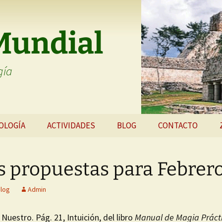
Mundial
gía
OLOGÍA
ACTIVIDADES
BLOG
CONTACTO
OLOGÍA
SITIOS Y
CONTACTAR
CA
ACTIVIDADES
s propuestas para Febrer
SUSCRIBIRSE
EN DEL
LIBROS Y
PUBLICACIONES
log
Admin
EVENTOS
Nuestro. Pág. 21, Intuición, del libro
Manual de Magia Práct