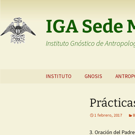
Saltar
al
IGA Sede 
contenido
Instituto Gnóstico de Antropolo
INSTITUTO
GNOSIS
ANTROP
EL INSTITUTO
LA GNOSIS
ANTROP
GNÓSTI
Práctica
FUNDADORES
PSICOLOGÍA
GNÓSTICA
EL ORIG
HOMBRE
1 febrero, 2017
B
TEMAS DE ESTUDIO
3. Oración del Padre 