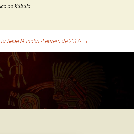
ico de Kábala.
 la Sede Mundial -Febrero de 2017-
→