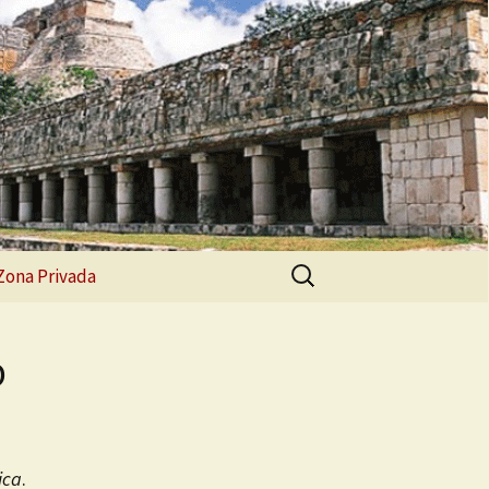
Buscar:
Zona Privada
Estudiantes
o
Instructores
ica
.