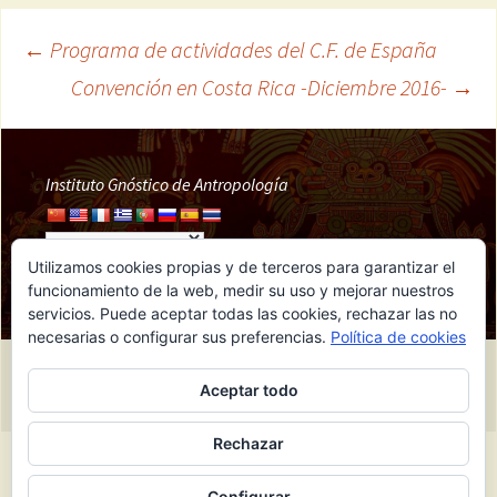
←
Programa de actividades del C.F. de España
Navegación
Convención en Costa Rica -Diciembre 2016-
→
de
Instituto Gnóstico de Antropología
entradas
Utilizamos cookies propias y de terceros para garantizar el
funcionamiento de la web, medir su uso y mejorar nuestros
servicios. Puede aceptar todas las cookies, rechazar las no
necesarias o configurar sus preferencias.
Política de cookies
Funciona gracias a IGA
Aceptar todo
Rechazar
Configurar