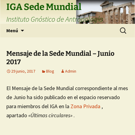
Saltar
IGA Sede Mundial
al
Instituto Gnóstico de Antropología
contenido
Buscar:
Menú
Mensaje de la Sede Mundial – Junio
2017
29 junio, 2017
Blog
Admin
El Mensaje de la Sede Mundial correspondiente al mes
de Junio ha sido publicado en el espacio reservado
para miembros del IGA en la
Zona Privada
,
apartado
«Últimas circulares»
.