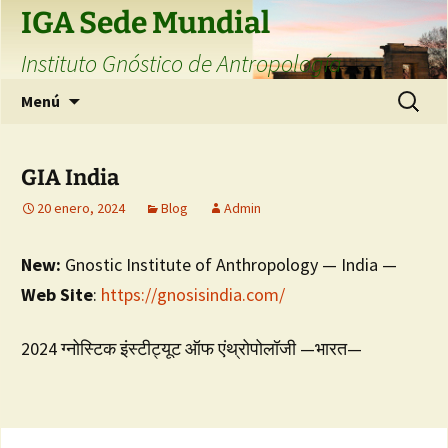
Saltar
IGA Sede Mundial
al
Instituto Gnóstico de Antropología
contenido
Buscar:
Menú
GIA India
20 enero, 2024
Blog
Admin
New:
Gnostic Institute of Anthropology — India —
Web Site
:
https://gnosisindia.com/
2024 ग्नोस्टिक इंस्टीट्यूट ऑफ एंथ्रोपोलॉजी —भारत—