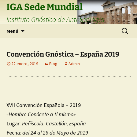
Saltar
IGA Sede Mundial
al
Instituto Gnóstico de Antropología
contenido
Buscar:
Menú
Convención Gnóstica – España 2019
22 enero, 2019
Blog
Admin
XVII Convención Española – 2019
«Hombre Conócete a ti mismo»
Lugar:
Peñíscola, Castellón, España
Fecha:
del 24 al 26 de Mayo de 2019